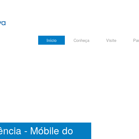
Início
Conheça
Visite
Par
ência - Móbile do