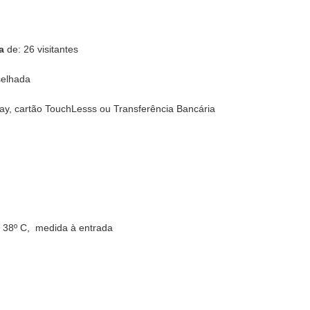
a
de: 26 visitantes
selhada
, cartão TouchLesss ou Transferência Bancária
s 38º C, medida à entrada