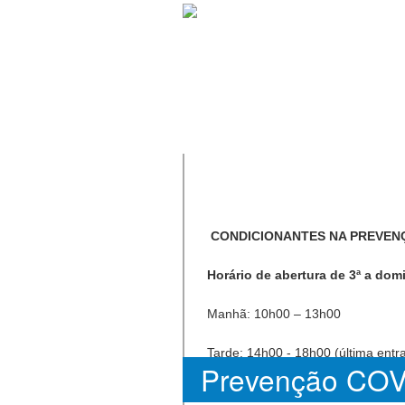
CONDICIONANTES NA PREVEN
Horário de abertura de 3ª a dom
Manhã: 10h00 – 13h00
Tarde: 14h00 - 18h00 (última entr
Prevenção COV
Marcações de visitas de hora e m