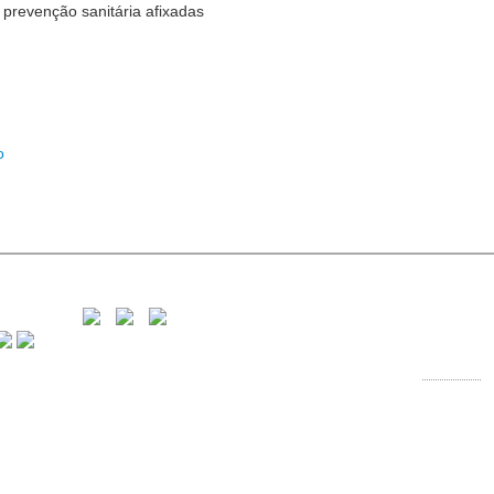
prevenção sanitária afixadas
o
Contactos:
Rua Comand
8000-250 F
Telefone:
28
E-mail:
inf