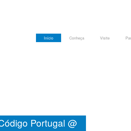
Início
Conheça
Visite
Par
Código Portugal @