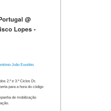
Portugal @
isco Lopes -
 António João Eusébio
s 2.º e 3.º Ciclos Dr.
erta para a hora do código
panha de mobilização
tação.