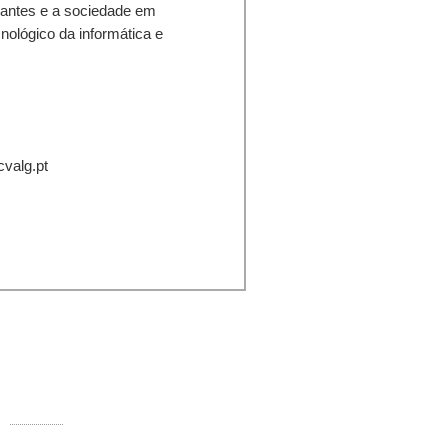
antes e a sociedade em
cnológico da informática e
cvalg.pt
ontactos:
Rua Comandante Francisco Manuel
000-250 Faro
Telefone:
289 890 920 (rede fixa)
E-mail:
info@ccvalg.pt