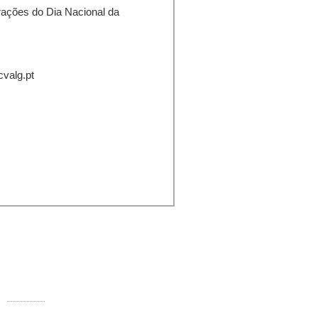
rações do Dia Nacional da
cvalg.pt
ontactos:
Rua Comandante Francisco Manuel
000-250 Faro
Telefone:
289 890 920 (rede fixa)
E-mail:
info@ccvalg.pt