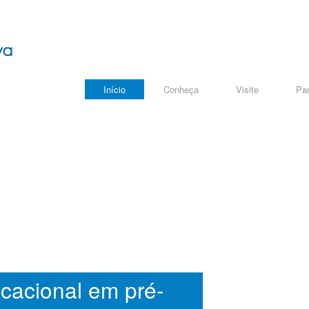
Início
Conheça
Visite
Par
cacional em pré-