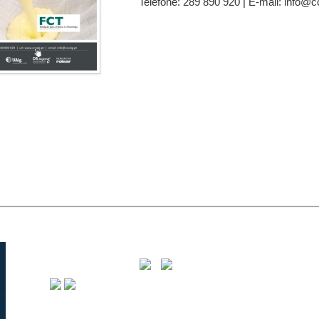
Telefone: 289 890 920 | E-mail: info@c
C
8