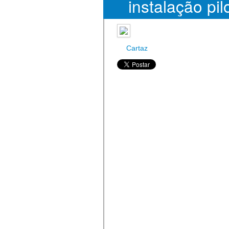
instalação pil
para produç
Cartaz