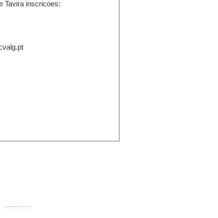
 Tavira inscricoes:
cvalg.pt
ontactos:
Rua Comandante Francisco Manuel
000-250 Faro
Telefone:
289 890 920 (rede fixa)
E-mail:
info@ccvalg.pt