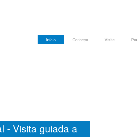
Início
Conheça
Visite
Par
l - Visita guiada a