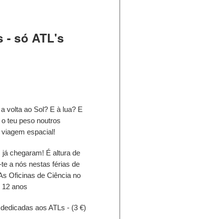
 - só ATL's
a volta ao Sol? E à lua? E
 o teu peso noutros
 viagem espacial!
á chegaram! É altura de
te a nós nestas férias de
 As Oficinas de Ciência no
s 12 anos
dedicadas aos ATLs - (3 €)