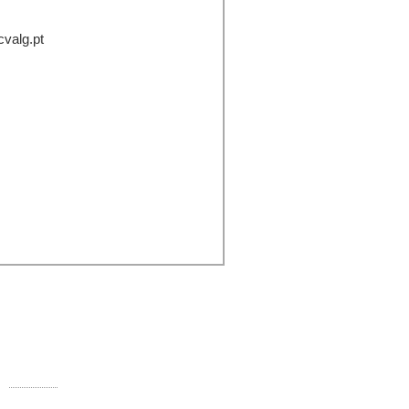
cvalg.pt
ontactos:
Rua Comandante Francisco Manuel
000-250 Faro
Telefone:
289 890 920 (rede fixa)
E-mail:
info@ccvalg.pt