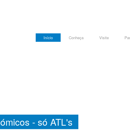
Início
Conheça
Visite
Par
ómicos - só ATL's