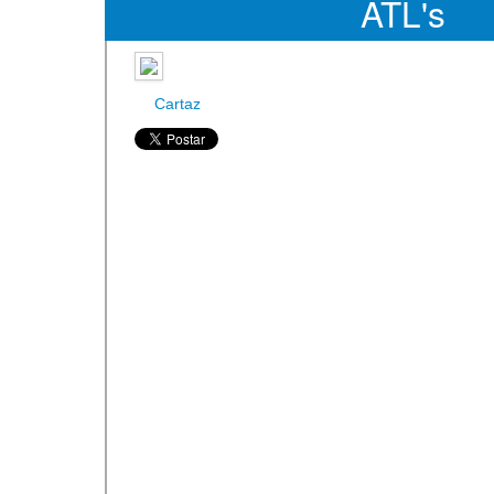
ATL's
Cartaz