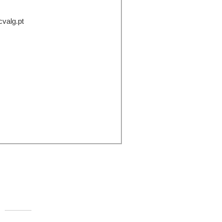
cvalg.pt
ontactos:
Rua Comandante Francisco Manuel
000-250 Faro
Telefone:
289 890 920 (rede fixa)
E-mail:
info@ccvalg.pt