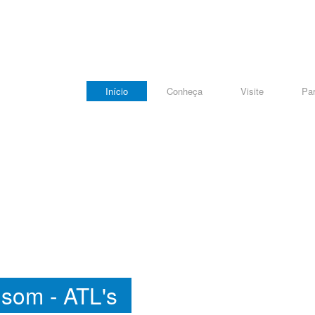
Início
Conheça
Visite
Par
 som - ATL's