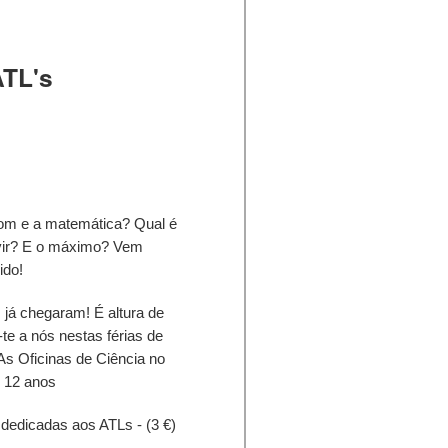
ATL's
som e a matemática? Qual é
vir? E o máximo? Vem
ido!
á chegaram! É altura de
te a nós nestas férias de
 As Oficinas de Ciência no
s 12 anos
dedicadas aos ATLs - (3 €)