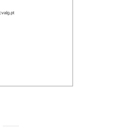
cvalg.pt
ontactos:
Rua Comandante Francisco Manuel
000-250 Faro
Telefone:
289 890 920 (rede fixa)
E-mail:
info@ccvalg.pt