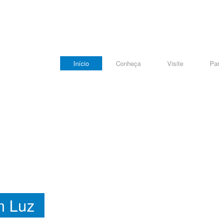
Início
Conheça
Visite
Par
m Luz