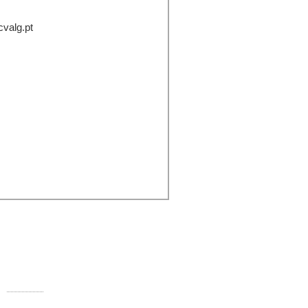
cvalg.pt
ontactos:
Rua Comandante Francisco Manuel
000-250 Faro
Telefone:
289 890 920 (rede fixa)
E-mail:
info@ccvalg.pt