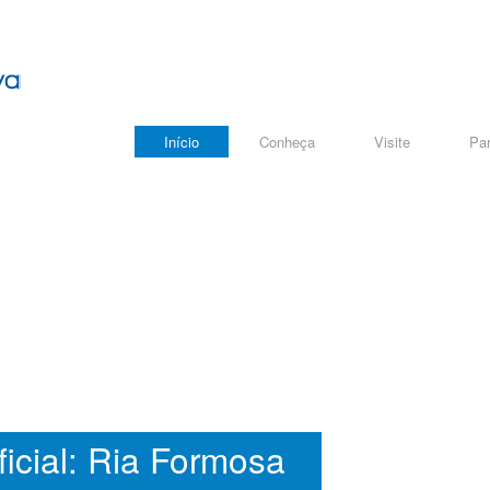
Início
Conheça
Visite
Par
icial: Ria Formosa