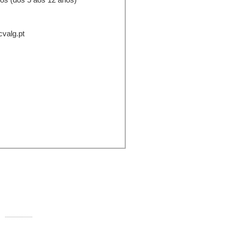
cvalg.pt
ontactos:
Rua Comandante Francisco Manuel
000-250 Faro
Telefone:
289 890 920 (rede fixa)
E-mail:
info@ccvalg.pt