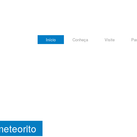
Início
Conheça
Visite
Par
eteorito