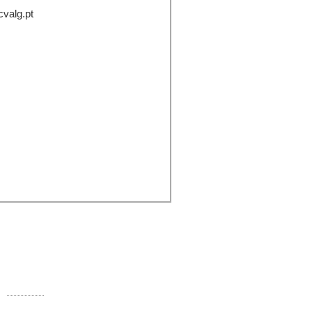
cvalg.pt
ontactos:
Rua Comandante Francisco Manuel
000-250 Faro
Telefone:
289 890 920 (rede fixa)
E-mail:
info@ccvalg.pt