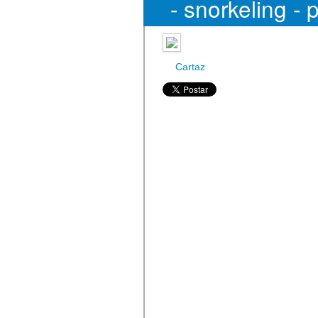
- snorkeling -
na Ri
Cartaz