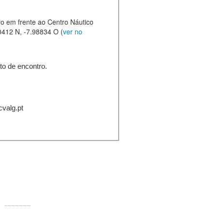
o em frente ao Centro Náutico
0412 N, -7.98834 O (
ver no
nto de encontro.
cvalg.pt
ontactos:
Rua Comandante Francisco Manuel
000-250 Faro
Telefone:
289 890 920 (rede fixa)
E-mail:
info@ccvalg.pt