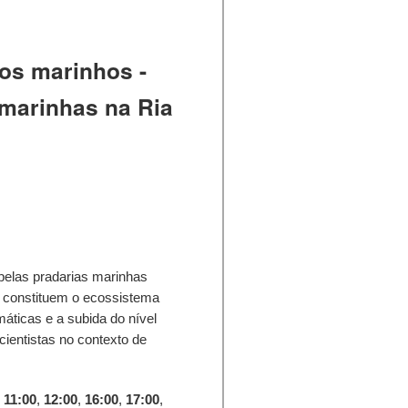
os marinhos -
 marinhas na Ria
pelas pradarias marinhas
 constituem o ecossistema
máticas e a subida do nível
ientistas no contexto de
,
11:00
,
12:00
,
16:00
,
17:00
,