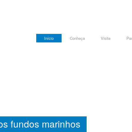
Início
Conheça
Visite
Par
os fundos marinhos