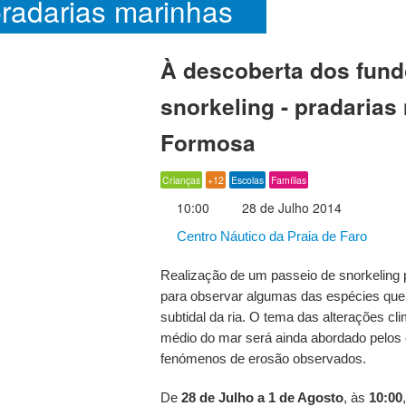
 pradarias marinhas
a Formosa
À descoberta dos fund
snorkeling - pradarias
Formosa
Crianças
+12
Escolas
Famílias
10:00
28 de Julho 2014
Centro Náutico da Praia de Faro
Realização de um passeio de snorkeling 
para observar algumas das espécies que
subtidal da ria. O tema das alterações cli
médio do mar será ainda abordado pelos c
fenómenos de erosão observados.
De
28 de Julho a 1 de Agosto
, às
10:00