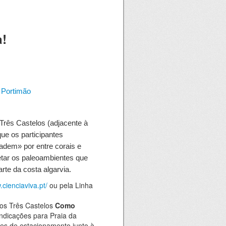
a!
 Portimão
Três Castelos (adjacente à
ue os participantes
em» por entre corais e
etar os paleoambientes que
rte da costa algarvia.
cienciaviva.pt/
ou pela Linha
dos Três Castelos
Como
indicações para Praia da
es de estacionamento junto à