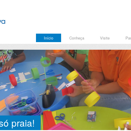
Início
Conheça
Visite
Par
ó praia!