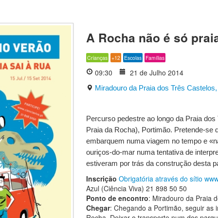
A Rocha não é só prai
Crianças
+12
Escolas
Famílias
09:30
21 de Julho 2014
Miradouro da Praia dos Três Castelos,
Percurso pedestre ao longo da Praia dos 
Praia da Rocha), Portimão. Pretende-se q
embarquem numa viagem no tempo e «nad
ouriços-do-mar numa tentativa de interpr
estiveram por trás da construção desta pa
Inscrição
Obrigatória através do sítio www.
Azul (Ciência Viva) 21 898 50 50
Ponto de encontro
: Miradouro da Praia 
Chegar
: Chegando a Portimão, seguir as 
Rocha. Deixar o transporte num dos parqu