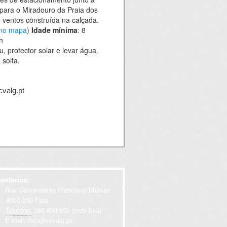
 para o Miradouro da Praia dos
-ventos construída na calçada.
 no mapa
)
Idade mínima
: 8
 h
, protector solar e levar água.
 solta.
cvalg.pt
ontactos:
Rua Comandante Francisco Manuel
000-250 Faro
Telefone:
289 890 920 (rede fixa)
E-mail:
info@ccvalg.pt