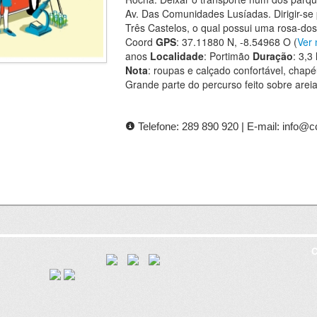
Av. Das Comunidades Lusíadas. Dirigir-se
Três Castelos, o qual possui uma rosa-dos
Coord
GPS
: 37.11880 N, -8.54968 O (
Ver
anos
Localidade
: Portimão
Duração
: 3,3
Nota
: roupas e calçado confortável, chapéu
Grande parte do percurso feito sobre areia
Telefone: 289 890 920 | E-mail: info@c
C
8