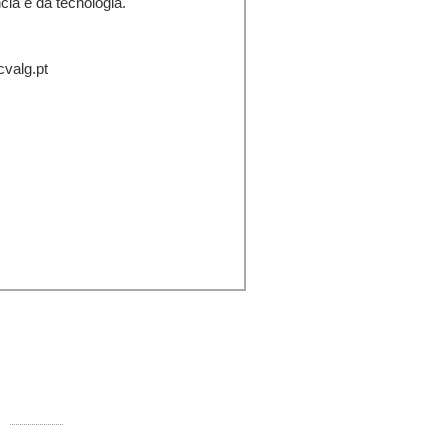
cia e da tecnologia.
cvalg.pt
ontactos:
Rua Comandante Francisco Manuel
000-250 Faro
Telefone:
289 890 920 (rede fixa)
E-mail:
info@ccvalg.pt