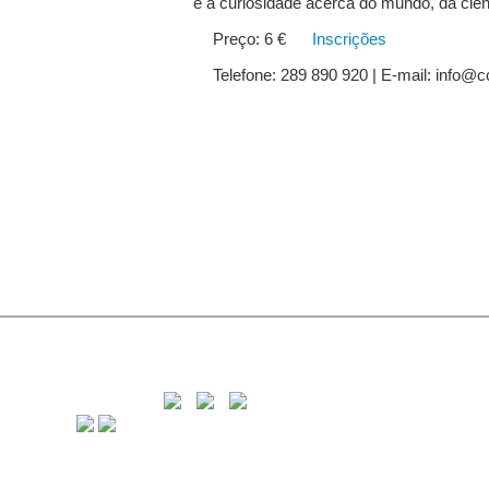
e a curiosidade acerca do mundo, da ciên
Preço: 6 €
Inscrições
Telefone: 289 890 920 | E-mail: info@c
C
8